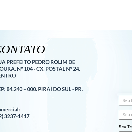
CONTATO
UA PREFEITO PEDRO ROLIM DE
URA, Nº 104 - CX. POSTAL Nº 24.
ENTRO
P: 84.240 – 000. PIRAÍ DO SUL - PR.
FName
mercial:
E-mail
2) 3237-1417
Seu Te